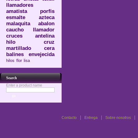
llamadores
amatista
porfis
esmalte
azteca
malaquita
abalon
caucho
llamador
cruces
antelina
hilo
cruz
martillado
cera
balines
envejecida
hilos
flor
lisa
Search
Enter a product name
Contacto
Entrega
Sobre nosotros