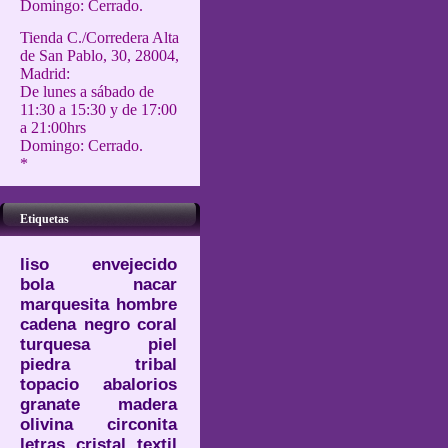
Domingo: Cerrado.
Tienda C./Corredera Alta
de San Pablo, 30, 28004,
Madrid:
De lunes a sábado de
11:30 a 15:30 y de 17:00
a 21:00hrs
Domingo: Cerrado.
*
Etiquetas
liso
envejecido
bola
nacar
marquesita
hombre
cadena
negro
coral
turquesa
piel
piedra
tribal
topacio
abalorios
granate
madera
olivina
circonita
letras
cristal
textil