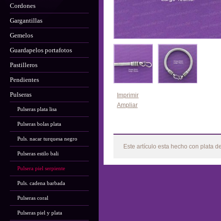
Cordones
Gargantillas
Gemelos
Guardapelos portafotos
Pastilleros
Pendientes
Pulseras
Imprimir
Ampliar
Pulseras plata lisa
Pulseras bolas plata
Más
Puls. nacar turquesa negro
Este artículo esta hecho con plata d
Pulseras estilo bali
Pulsera piel serpiente
Puls. cadena barbada
Pulseras coral
Pulseras piel y plata