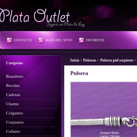
Plata Outlet
CONTACTO
MAPA DEL SITIO
FAVORITOS
Inicio
>
Pulseras
>
Pulsera piel serpiente
>
Categorías
Pulsera
Brazaletes
Broches
Cadenas
Charms
Colgantes
Conjuntos
Collares