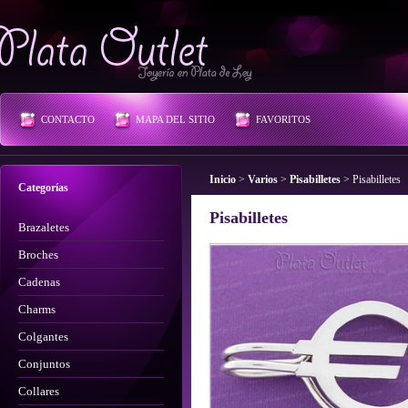
Plata Outlet
CONTACTO
MAPA DEL SITIO
FAVORITOS
Inicio
>
Varios
>
Pisabilletes
>
Pisabilletes
Categorías
Pisabilletes
Brazaletes
Broches
Cadenas
Charms
Colgantes
Conjuntos
Collares