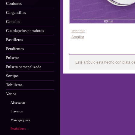
Cordones
Gargantillas
Gemelos
Guardapelos portafotos
Imprimir
Ampliar
Pastilleros
Pendientes
Más
Pulseras
Este artículo esta hecho con plata d
Pulsera personalizada
Sortijas
Tobilleras
Varios
Abrecartas
Llaveros
Marcapaginas
Pisabilletes