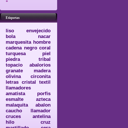
*
Etiquetas
liso
envejecido
bola
nacar
marquesita
hombre
cadena
negro
coral
turquesa
piel
piedra
tribal
topacio
abalorios
granate
madera
olivina
circonita
letras
cristal
textil
llamadores
amatista
porfis
esmalte
azteca
malaquita
abalon
caucho
llamador
cruces
antelina
hilo
cruz
martillado
cera