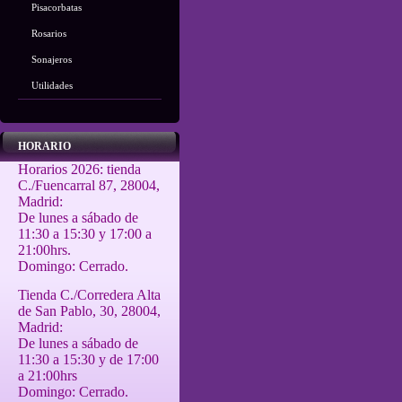
Pisacorbatas
Rosarios
Sonajeros
Utilidades
HORARIO
Horarios 2026: tienda
C./Fuencarral 87, 28004,
Madrid:
De lunes a sábado de
11:30 a 15:30 y 17:00 a
21:00hrs.
Domingo: Cerrado.
Tienda C./Corredera Alta
de San Pablo, 30, 28004,
Madrid:
De lunes a sábado de
11:30 a 15:30 y de 17:00
a 21:00hrs
Domingo: Cerrado.