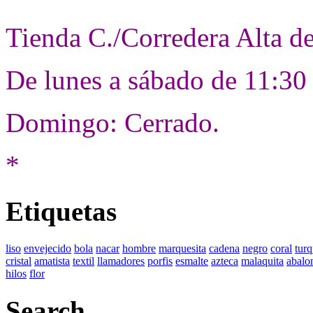
Tienda C./Corredera Alta d
De lunes a sábado de 11:30
Domingo: Cerrado.
*
Etiquetas
liso
envejecido
bola
nacar
hombre
marquesita
cadena
negro
coral
tur
cristal
amatista
textil
llamadores
porfis
esmalte
azteca
malaquita
abalo
hilos
flor
Search