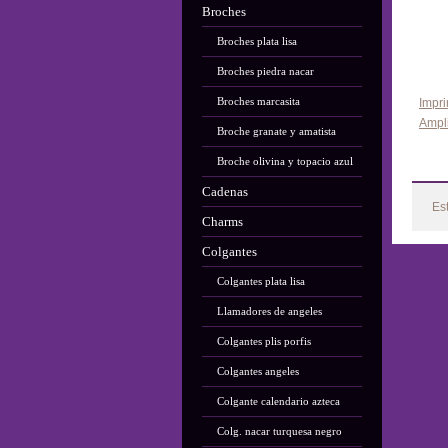
Broches
Broches plata lisa
Broches piedra nacar
Broches marcasita
Impri
Ampl
Broche granate y amatista
Broche olivina y topacio azul
Cadenas
Es
Charms
Colgantes
Colgantes plata lisa
Llamadores de angeles
Colgantes plis porfis
Colgantes angeles
Colgante calendario azteca
Colg. nacar turquesa negro