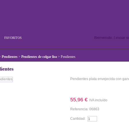
Bienvenido, (
iniciar 
FAVORITOS
>
Pendientes
>
Pendientes de colgar liso
>
Pendientes
ientes
Pendientes plata envejecida con gan
Más detalles
55,96 €
IVA incluído
Referencia:
06863
Cantidad: