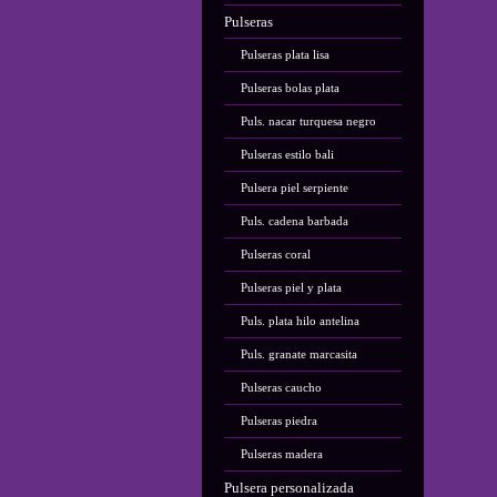
Pulseras
Pulseras plata lisa
Pulseras bolas plata
Puls. nacar turquesa negro
Pulseras estilo bali
Pulsera piel serpiente
Puls. cadena barbada
Pulseras coral
Pulseras piel y plata
Puls. plata hilo antelina
Puls. granate marcasita
Pulseras caucho
Pulseras piedra
Pulseras madera
Pulsera personalizada