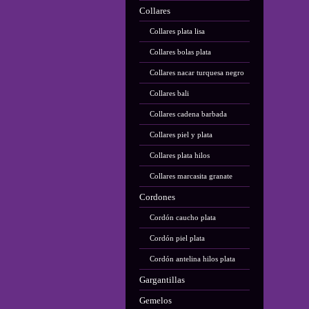
Collares
Collares plata lisa
Collares bolas plata
Collares nacar turquesa negro
Collares bali
Collares cadena barbada
Collares piel y plata
Collares plata hilos
Collares marcasita granate
Cordones
Cordón caucho plata
Cordón piel plata
Cordón antelina hilos plata
Gargantillas
Gemelos