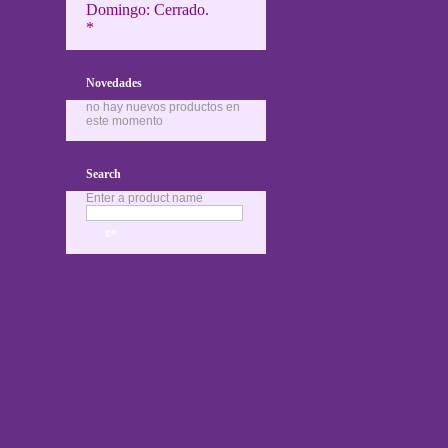
Domingo: Cerrado.
*
Novedades
no hay nuevos productos en
este momento
Search
Enter a product name