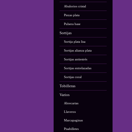
Abalorios cristal
Piezas plata
Pulsera base
Sortijas
Sortija plata lisa
Sortijas alianza plata
Sortijas antiestrés
Sortijas entrelazadas
Sortijas coral
Tobilleras
Varios
Abrecartas
Llaveros
Marcapaginas
Pisabilletes