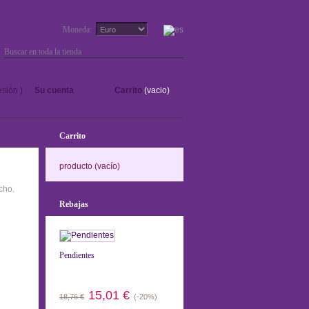
Moneda:
Ir
sesión
)
Su cuenta
Carrito
(vacio)
Carrito
producto
(vacío)
cho.
Rebajas
Pendientes
15,01 €
18,76 €
(-20%)