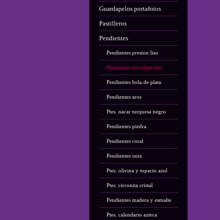
Guardapelos portafotos
Pastilleros
Pendientes
Pendientes presion liso
Pendientes de colgar liso
Pendientes bola de plata
Pendientes aros
Ptes. nacar turquesa negro
Pendientes piedra
Pendientes coral
Pendientes onix
Ptes. olivina y topacio azul
Ptes. circonita cristal
Pendientes madera y esmalte
Ptes. calendario azteca