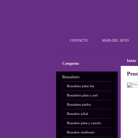
Plata Outlet
CONTACTO
MAPA DEL SITIO
Inicio
Categorías
Pend
Brazaletes
Brazaletes plata lisa
Brazaletes plata y piel
Brazaletes piedra
Brazalete tribal
Brazalete plata y caucho
Brazalete antebrazo