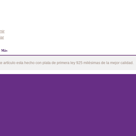
Añadir al carrito
mir
iar
Más
te artículo esta hecho con plata de primera ley 925 milésimas de la mejor calidad.