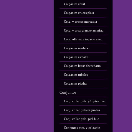
Colgantes coral
Colgantes cruces plata
Colg. y cruces marcasita
Colg. y cruz granate amatista
Colg. olivina y topacio azul
Colgantes madera
Colgantes esmalte
Colgantes letras abecedario
Colgantes tribales
Colgantes piedra
Conjuntos
Conj. collar puls. y/o ptes. liso
Conj. collar pulsera piedra
Conj. collar puls. piel hilo
Conjuntos ptes. y colgante