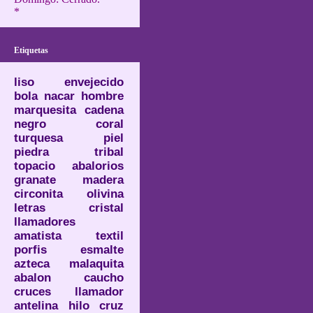
*
Etiquetas
liso
envejecido
bola
nacar
hombre
marquesita
cadena
negro
coral
turquesa
piel
piedra
tribal
topacio
abalorios
granate
madera
circonita
olivina
letras
cristal
llamadores
amatista
textil
porfis
esmalte
azteca
malaquita
abalon
caucho
cruces
llamador
antelina
hilo
cruz