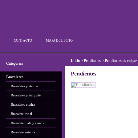
Plata Outlet
CONTACTO
MAPA DEL SITIO
Inicio
>
Pendientes
>
Pendientes de colgar 
Categorías
Pendientes
Brazaletes
Brazaletes plata lisa
Brazaletes plata y piel
Brazaletes piedra
Brazalete tribal
Brazalete plata y caucho
Brazalete antebrazo