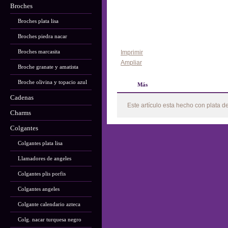
Broches
Broches plata lisa
Broches piedra nacar
Broches marcasita
Imprimir
Ampliar
Broche granate y amatista
Broche olivina y topacio azul
Más
Cadenas
Este artículo esta hecho con plata d
Charms
Colgantes
Colgantes plata lisa
Llamadores de angeles
Colgantes plis porfis
Colgantes angeles
Colgante calendario azteca
Colg. nacar turquesa negro