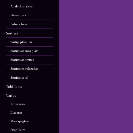
Abalorios cristal
Piezas plata
Pulsera base
Sortijas
Sortija plata lisa
Sortijas alianza plata
Sortijas antiestrés
Sortijas entrelazadas
Sortijas coral
Tobilleras
Varios
Abrecartas
Llaveros
Marcapaginas
Pisabilletes