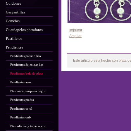
Cordones
Gargantillas
Gemelos
Guardapelos portafotos
Imprimir
Ampliar
Pastilleros
Pendientes
Más
Pendientes presion liso
Este artículo esta hecho con plata d
Pendientes de colgar liso
Pendientes bola de plata
Pendientes aros
Ptes. nacar turquesa negro
Pendientes piedra
Pendientes coral
Pendientes onix
Ptes. olivina y topacio azul