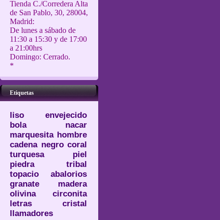
Tienda C./Corredera Alta
de San Pablo, 30, 28004,
Madrid:
De lunes a sábado de
11:30 a 15:30 y de 17:00
a 21:00hrs
Domingo: Cerrado.
*
Etiquetas
liso
envejecido
bola
nacar
marquesita
hombre
cadena
negro
coral
turquesa
piel
piedra
tribal
topacio
abalorios
granate
madera
olivina
circonita
letras
cristal
llamadores