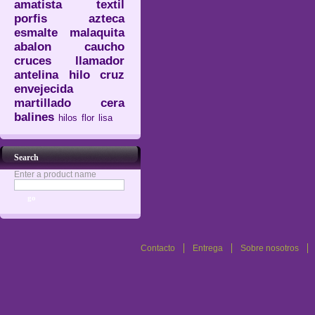
amatista
textil
porfis
azteca
esmalte
malaquita
abalon
caucho
cruces
llamador
antelina
hilo
cruz
envejecida
martillado
cera
balines
hilos
flor
lisa
Search
Enter a product name
Contacto
Entrega
Sobre nosotros