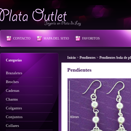
Plata Outlet
CONTACTO
MAPA DEL SITIO
FAVORITOS
Inicio
>
Pendientes
>
Pendientes bola de p
Categorías
Pendientes
Brazaletes
Broches
Cadenas
Charms
Colgantes
Conjuntos
Collares