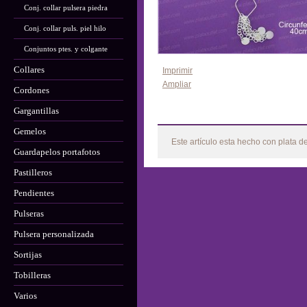
Conj. collar pulsera piedra
Conj. collar puls. piel hilo
Conjuntos ptes. y colgante
Collares
Imprimir
Ampliar
Cordones
Gargantillas
Más
Gemelos
Este artículo esta hecho con plata d
Guardapelos portafotos
Pastilleros
Pendientes
Pulseras
Pulsera personalizada
Sortijas
Tobilleras
Varios