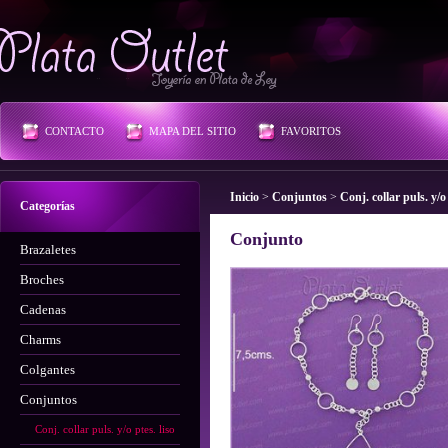
Plata Outlet
CONTACTO
MAPA DEL SITIO
FAVORITOS
Inicio
>
Conjuntos
>
Conj. collar puls. y/o 
Categorías
Conjunto
Brazaletes
Broches
Cadenas
Charms
Colgantes
Conjuntos
Conj. collar puls. y/o ptes. liso