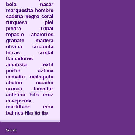
bola
nacar
marquesita
hombre
cadena
negro
coral
turquesa
piel
piedra
tribal
topacio
abalorios
granate
madera
olivina
circonita
letras
cristal
llamadores
amatista
textil
porfis
azteca
esmalte
malaquita
abalon
caucho
cruces
llamador
antelina
hilo
cruz
envejecida
martillado
cera
balines
hilos
flor
lisa
Search