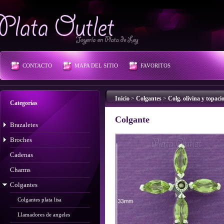
Plata Outlet
CONTACTO
MAPA DEL SITIO
FAVORITOS
Inicio
>
Colgantes
>
Colg. olivina y topaci
Categorías
Colgante
Brazaletes
Broches
Cadenas
Charms
Colgantes
Colgantes plata lisa
Llamadores de angeles