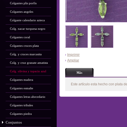
Colgantes plis porfis
Colgantes angeles
Colgante calendario azteca
Colg. nacar turquesa negro
Colgantes coral
Colgantes cruces plata
Colg. y cruces marcasita
Imprimir
Ampliar
Colg. y cruz granate amatista
Colg. olivina y topacio azul
Más
Colgantes madera
Este artículo esta hecho con plata d
Colgantes esmalte
Colgantes letras abecedario
Colgantes tribales
Colgantes piedra
Conjuntos