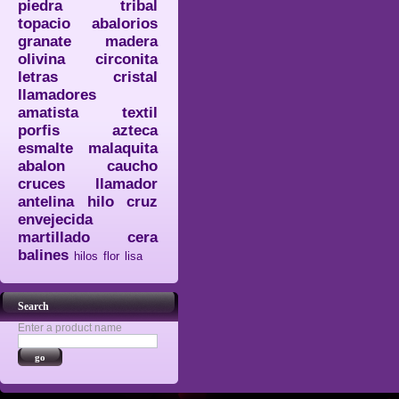
piedra
tribal
topacio
abalorios
granate
madera
olivina
circonita
letras
cristal
llamadores
amatista
textil
porfis
azteca
esmalte
malaquita
abalon
caucho
cruces
llamador
antelina
hilo
cruz
envejecida
martillado
cera
balines
hilos
flor
lisa
Search
Enter a product name