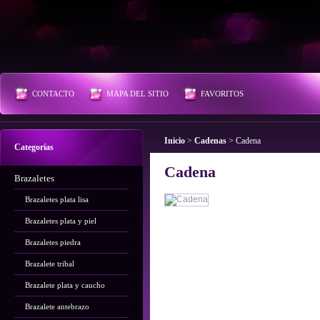
Plata Outlet
CONTACTO
MAPA DEL SITIO
FAVORITOS
Inicio
>
Cadenas
>
Cadena
Categorías
Cadena
Brazaletes
Brazaletes plata lisa
Brazaletes plata y piel
Brazaletes piedra
Brazalete tribal
Brazalete plata y caucho
Brazalete antebrazo