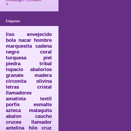
*
Etiquetas
liso
envejecido
bola
nacar
hombre
marquesita
cadena
negro
coral
turquesa
piel
piedra
tribal
topacio
abalorios
granate
madera
circonita
olivina
letras
cristal
llamadores
amatista
textil
porfis
esmalte
azteca
malaquita
abalon
caucho
cruces
llamador
antelina
hilo
cruz