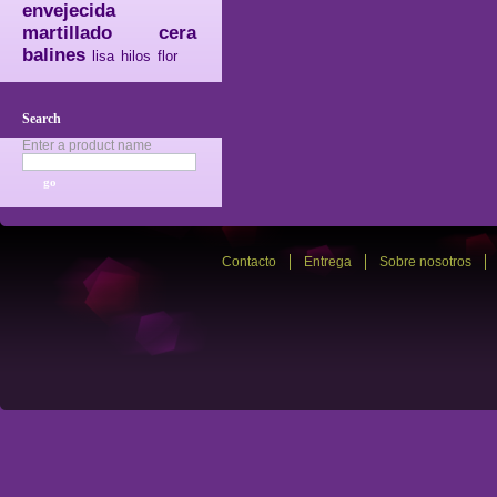
envejecida
martillado
cera
balines
lisa
hilos
flor
Search
Enter a product name
Contacto
Entrega
Sobre nosotros