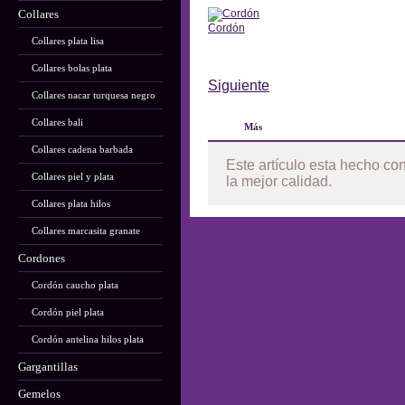
Collares
Cordón
Collares plata lisa
Anterior
Collares bolas plata
Siguiente
Collares nacar turquesa negro
Collares bali
Más
Collares cadena barbada
Este artículo esta hecho co
Collares piel y plata
la mejor calidad.
Collares plata hilos
Collares marcasita granate
Cordones
Cordón caucho plata
Cordón piel plata
Cordón antelina hilos plata
Gargantillas
Gemelos