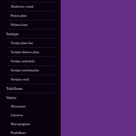
Abalorios cristal
Piezas plata
Pulsera base
Sortijas
Sortija plata lisa
Sortijas alianza plata
Sortijas antiestrés
Sortijas entrelazadas
Sortijas coral
Tobilleras
Varios
Abrecartas
Llaveros
Marcapaginas
Pisabilletes