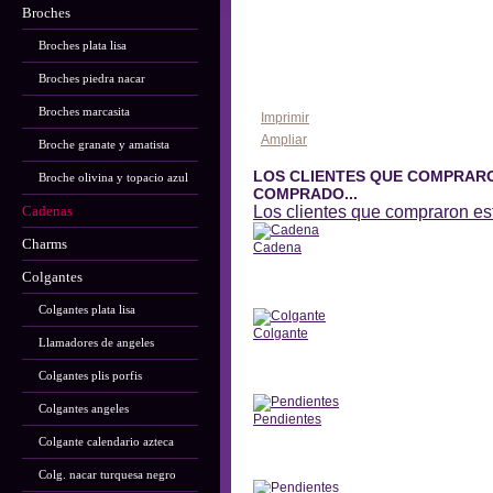
Broches
Broches plata lisa
Broches piedra nacar
Broches marcasita
Imprimir
Ampliar
Broche granate y amatista
LOS CLIENTES QUE COMPRAR
Broche olivina y topacio azul
COMPRADO...
Cadenas
Los clientes que compraron e
Charms
Cadena
Colgantes
Anterior
Colgantes plata lisa
Colgante
Llamadores de angeles
Anterior
Colgantes plis porfis
Colgantes angeles
Pendientes
Colgante calendario azteca
Anterior
Colg. nacar turquesa negro