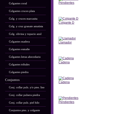
Pendientes
Colgantes coral
Anterior
Colgantes cruces plata
Colg. y cruces marcasita
Colgante D
Colg. y cruz granate amatista
Anterior
Colg. olivina y topacio azul
Colgantes madera
Llamador
Colgantes esmalte
Anterior
Colgantes letras abecedario
Cadena
Colgantes tribales
Anterior
Colgantes piedra
Conjuntos
Cadena
Conj. collar puls. y/o ptes. liso
Anterior
Conj. collar pulsera piedra
Pendientes
Conj. collar puls. piel hilo
Anterior
Conjuntos ptes. y colgante