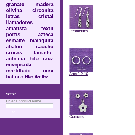
granate
madera
olivina
circonita
letras
cristal
llamadores
amatista
textil
Pendientes
porfis
azteca
esmalte
malaquita
Anterior
abalon
caucho
cruces
llamador
antelina
hilo
cruz
envejecida
martillado
cera
Aros 1.2-10
balines
hilos
flor
lisa
Anterior
Search
Enter a product name
Conjunto
Anterior