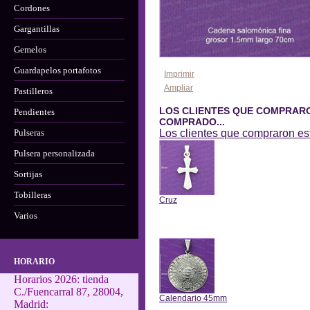
Cordones
Gargantillas
Gemelos
Guardapelos portafotos
Imprimir
Ampliar
Pastilleros
LOS CLIENTES QUE COMPRAR
Pendientes
COMPRADO...
Pulseras
Los clientes que compraron e
Pulsera personalizada
Sortijas
Tobilleras
Cruz
Varios
Anterior
HORARIO
Horarios 2026: tienda
C./Fuencarral 87, 28004,
Calendario 45mm
Madrid: