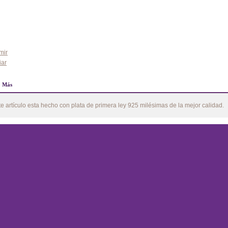
mir
iar
Más
te artículo esta hecho con plata de primera ley 925 milésimas de la mejor calidad.