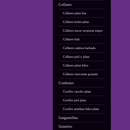
Collares
Collares plata lisa
Collares bolas plata
Collares nacar turquesa negro
Collares bali
Collares cadena barbada
Collares piel y plata
Collares plata hilos
Collares marcasita granate
Cordones
Cordón caucho plata
Cordón piel plata
Cordón antelina hilos plata
Gargantillas
Gemelos