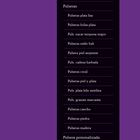
Pulseras
Pulseras plata lisa
Pulseras bolas plata
Puls. nacar turquesa negro
Pulseras estilo bali
Pulsera piel serpiente
Puls. cadena barbada
Pulseras coral
Pulseras piel y plata
Puls. plata hilo antelina
Puls. granate marcasita
Pulseras caucho
Pulseras piedra
Pulseras madera
Pulsera personalizada