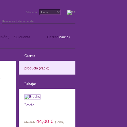
Moneda:
Ir
sesión
)
Su cuenta
Carrito
(vacio)
Carrito
producto
(vacío)
,
Rebajas
Broche
44,00 €
55,00 €
(-20%)