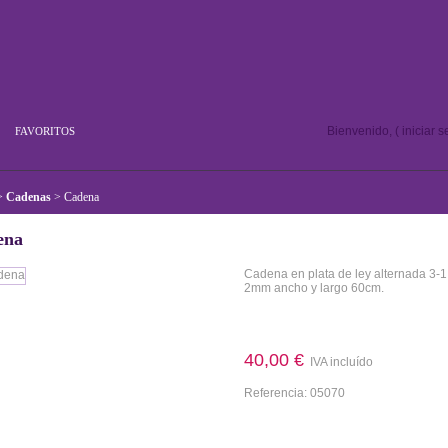
Bienvenido, (
iniciar 
FAVORITOS
>
Cadenas
>
Cadena
ena
Cadena en plata de ley alternada 3-1
2mm ancho y largo 60cm.
Más detalles
40,00 €
IVA incluído
Referencia:
05070