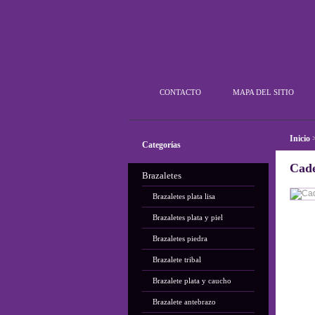
Plata Outlet
CONTACTO
MAPA DEL SITIO
Inicio
Categorías
Cad
Brazaletes
Brazaletes plata lisa
Brazaletes plata y piel
Brazaletes piedra
Brazalete tribal
Brazalete plata y caucho
Brazalete antebrazo