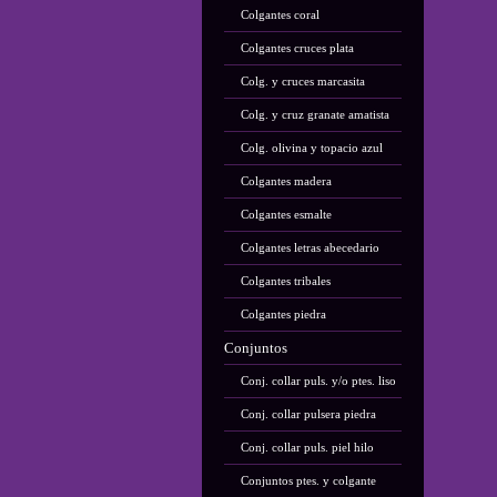
Colgantes coral
Colgantes cruces plata
Colg. y cruces marcasita
Colg. y cruz granate amatista
Colg. olivina y topacio azul
Colgantes madera
Colgantes esmalte
Colgantes letras abecedario
Colgantes tribales
Colgantes piedra
Conjuntos
Conj. collar puls. y/o ptes. liso
Conj. collar pulsera piedra
Conj. collar puls. piel hilo
Conjuntos ptes. y colgante