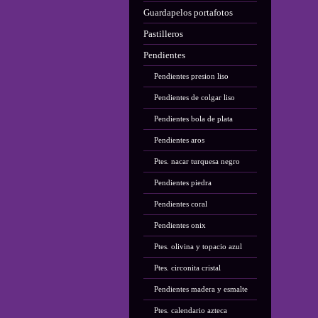
Guardapelos portafotos
Pastilleros
Pendientes
Pendientes presion liso
Pendientes de colgar liso
Pendientes bola de plata
Pendientes aros
Ptes. nacar turquesa negro
Pendientes piedra
Pendientes coral
Pendientes onix
Ptes. olivina y topacio azul
Ptes. circonita cristal
Pendientes madera y esmalte
Ptes. calendario azteca