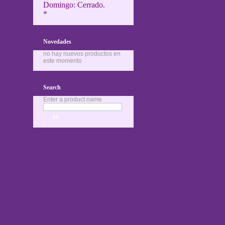
Domingo: Cerrado.
*
Novedades
no hay nuevos productos en
este momento
Search
Enter a product name