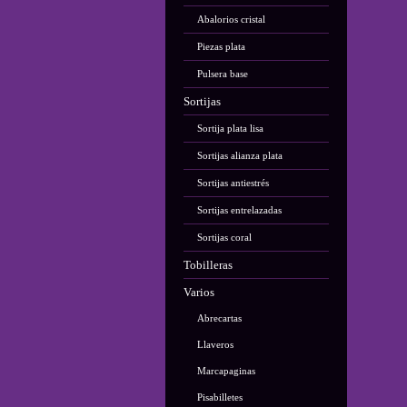
Abalorios cristal
Piezas plata
Pulsera base
Sortijas
Sortija plata lisa
Sortijas alianza plata
Sortijas antiestrés
Sortijas entrelazadas
Sortijas coral
Tobilleras
Varios
Abrecartas
Llaveros
Marcapaginas
Pisabilletes