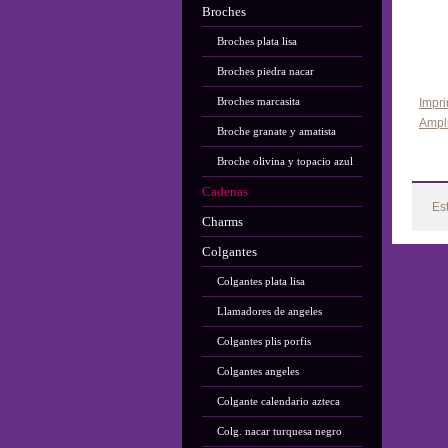
Broches
Broches plata lisa
Broches piedra nacar
Broches marcasita
Impri
Ampl
Broche granate y amatista
Broche olivina y topacio azul
Cadenas
Es
Charms
Colgantes
Colgantes plata lisa
Llamadores de angeles
Colgantes plis porfis
Colgantes angeles
Colgante calendario azteca
Colg. nacar turquesa negro