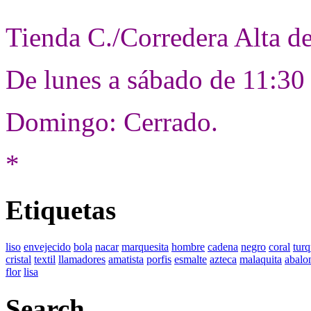
Tienda C./Corredera Alta d
De lunes a sábado de 11:30
Domingo: Cerrado.
*
Etiquetas
liso
envejecido
bola
nacar
marquesita
hombre
cadena
negro
coral
tur
cristal
textil
llamadores
amatista
porfis
esmalte
azteca
malaquita
abalo
flor
lisa
Search