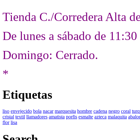
Tienda C./Corredera Alta d
De lunes a sábado de 11:30
Domingo: Cerrado.
*
Etiquetas
liso
envejecido
bola
nacar
marquesita
hombre
cadena
negro
coral
tur
cristal
textil
llamadores
amatista
porfis
esmalte
azteca
malaquita
abalo
flor
lisa
Search