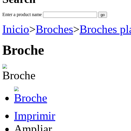
Enter a product name
Inicio
>
Broches
>
Broches pla
Broche
Imprimir
Ampliar