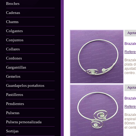
Broches
Cadenas
Charms
Colgantes
Agot
Conjuntos
Brazal
Collares
Refere
Cordones
Brazal
plata 
Gargantillas
ajusta
centro.
Gemelos
Guardapelos portafotos
Agot
Pastilleros
Brazal
Pendientes
Refere
Pulseras
Brazal
espiral
Pulsera personalizada
80mm a
el cent
Sortijas