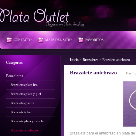
Plata Outlet
CONTACTO
MAPA DEL SITIO
FAVORITOS
Inicio
>
Brazaletes
>
Brazalete antebrazo
Categorías
Brazalete antebrazo
Hay 3 
Brazaletes
Brazaletes plata lisa
Brazaletes plata y piel
Brazaletes piedra
Brazalete tribal
Brazalete plata y caucho
Brazalete antebrazo
Brazalete para el antebrazo en plata de 