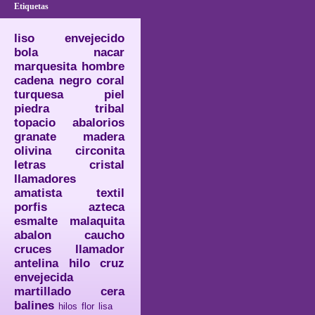
Etiquetas
liso
envejecido
bola
nacar
marquesita
hombre
cadena
negro
coral
turquesa
piel
piedra
tribal
topacio
abalorios
granate
madera
olivina
circonita
letras
cristal
llamadores
amatista
textil
porfis
azteca
esmalte
malaquita
abalon
caucho
cruces
llamador
antelina
hilo
cruz
envejecida
martillado
cera
balines
hilos
flor
lisa