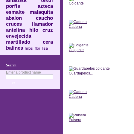
amatista
textil
Colgante
porfis
azteca
esmalte
malaquita
Anterior
abalon
caucho
cruces
llamador
Cadena
antelina
hilo
cruz
envejecida
Anterior
martillado
cera
balines
hilos
flor
lisa
Colgante
Anterior
Search
Enter a product name
Guardapelos...
Anterior
Cadena
Anterior
Pulsera
Anterior