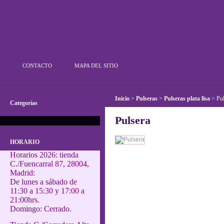
Plata Outlet
CONTACTO
MAPA DEL SITIO
Inicio
>
Pulseras
>
Pulseras plata lisa
>
Pul
Categorías
Pulsera
HORARIO
Horarios 2026: tienda
C./Fuencarral 87, 28004,
Madrid:
De lunes a sábado de
11:30 a 15:30 y 17:00 a
21:00hrs.
Domingo: Cerrado.