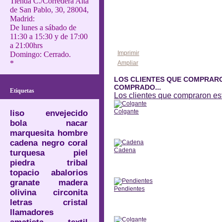
Tienda C./Corredera Alta
de San Pablo, 30, 28004,
Madrid:
De lunes a sábado de
11:30 a 15:30 y de 17:00
a 21:00hrs
Imprimir
Domingo: Cerrado.
*
Ampliar
LOS CLIENTES QUE COMPRAR
COMPRADO...
Etiquetas
Los clientes que compraron e
Colgante
liso
envejecido
bola
nacar
Anterior
marquesita
hombre
cadena
negro
coral
Cadena
turquesa
piel
piedra
tribal
Anterior
topacio
abalorios
granate
madera
Pendientes
olivina
circonita
letras
cristal
Anterior
llamadores