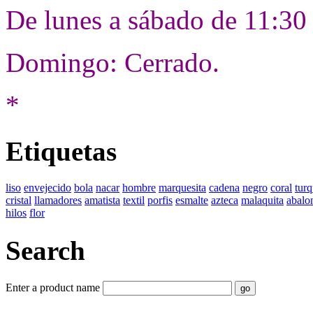
De lunes a sábado de 11:30
Domingo: Cerrado.
*
Etiquetas
liso
envejecido
bola
nacar
hombre
marquesita
cadena
negro
coral
tur
cristal
llamadores
amatista
textil
porfis
esmalte
azteca
malaquita
abalo
hilos
flor
Search
Enter a product name