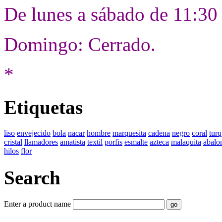
De lunes a sábado de 11:30
Domingo: Cerrado.
*
Etiquetas
liso
envejecido
bola
nacar
hombre
marquesita
cadena
negro
coral
tur
cristal
llamadores
amatista
textil
porfis
esmalte
azteca
malaquita
abalo
hilos
flor
Search
Enter a product name