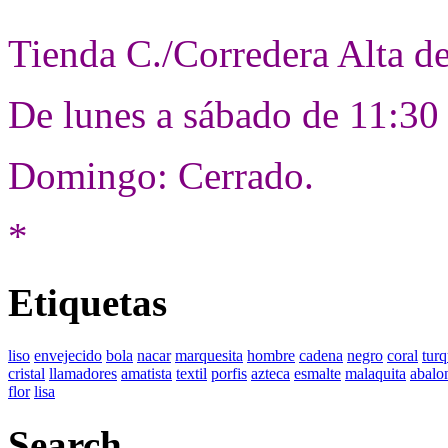
Tienda C./Corredera Alta d
De lunes a sábado de 11:30
Domingo: Cerrado.
*
Etiquetas
liso
envejecido
bola
nacar
marquesita
hombre
cadena
negro
coral
tur
cristal
llamadores
amatista
textil
porfis
azteca
esmalte
malaquita
abalo
flor
lisa
Search