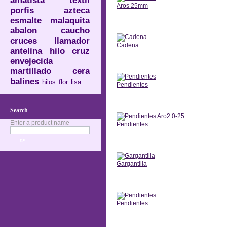
amatista
textil
Aros 25mm
porfis
azteca
esmalte
malaquita
Anterior
abalon
caucho
cruces
llamador
Cadena
antelina
hilo
cruz
envejecida
Anterior
martillado
cera
balines
hilos
flor
lisa
Pendientes
Anterior
Search
Enter a product name
Pendientes...
Anterior
Gargantilla
Anterior
Pendientes
Anterior