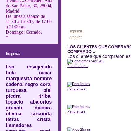
Tienda C./Corredera Alta
de San Pablo, 30, 28004,
Madrid:
De lunes a sábado de
11:30 a 15:30 y de 17:00
a 21:00hrs
Imprimir
Domingo: Cerrado.
*
Ampliar
LOS CLIENTES QUE COMPRAR
COMPRADO...
Etiquetas
Los clientes que compraron e
Pendientes...
liso
envejecido
bola
nacar
Anterior
marquesita
hombre
cadena
negro
coral
Pendientes
turquesa
piel
piedra
tribal
Anterior
topacio
abalorios
granate
madera
Pendientes
olivina
circonita
letras
cristal
Anterior
llamadores