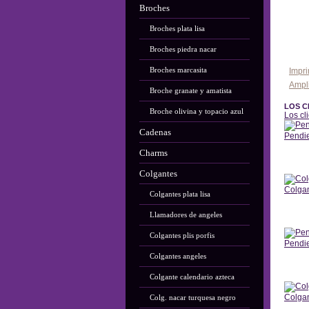
Broches
Broches plata lisa
Broches piedra nacar
Broches marcasita
Impri
Ampl
Broche granate y amatista
LOS C
Broche olivina y topacio azul
Los cl
Cadenas
Pendi
Charms
Ant
Colgantes
Colga
Colgantes plata lisa
Ant
Llamadores de angeles
Colgantes plis porfis
Pendi
Colgantes angeles
Ant
Colgante calendario azteca
Colga
Colg. nacar turquesa negro