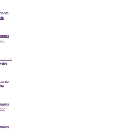
erior
nte
erior
dor
erior
entes
erior
nte
erior
dor
erior