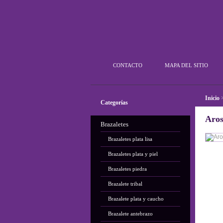
Plata Outlet
CONTACTO
MAPA DEL SITIO
Inicio
Categorías
Aros
Brazaletes
Brazaletes plata lisa
Brazaletes plata y piel
Brazaletes piedra
Brazalete tribal
Brazalete plata y caucho
Brazalete antebrazo