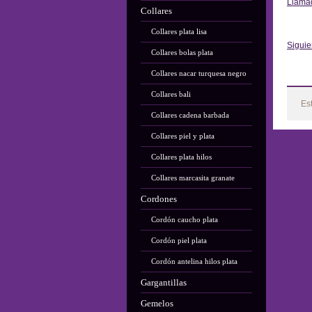
Llama
Collares
Ant
Collares plata lisa
Siguie
Collares bolas plata
Collares nacar turquesa negro
Collares bali
Es
Collares cadena barbada
Collares piel y plata
Collares plata hilos
Collares marcasita granate
Cordones
Cordón caucho plata
Cordón piel plata
Cordón antelina hilos plata
Gargantillas
Gemelos