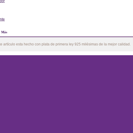
dor
erior
nte
Más
te artículo esta hecho con plata de primera ley 925 milésimas de la mejor calidad.