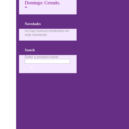
Domingo: Cerrado.
*
Novedades
no hay nuevos productos en
este momento
Search
Enter a product name