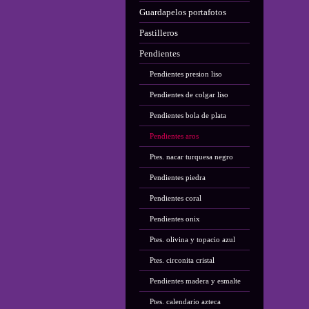
Guardapelos portafotos
Pastilleros
Pendientes
Pendientes presion liso
Pendientes de colgar liso
Pendientes bola de plata
Pendientes aros
Ptes. nacar turquesa negro
Pendientes piedra
Pendientes coral
Pendientes onix
Ptes. olivina y topacio azul
Ptes. circonita cristal
Pendientes madera y esmalte
Ptes. calendario azteca