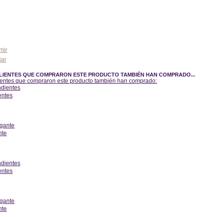
Añadir al carrito
mir
iar
LIENTES QUE COMPRARON ESTE PRODUCTO TAMBIÉN HAN COMPRADO...
ientes que compraron este producto también han comprado:
entes
erior
nte
erior
entes
erior
nte