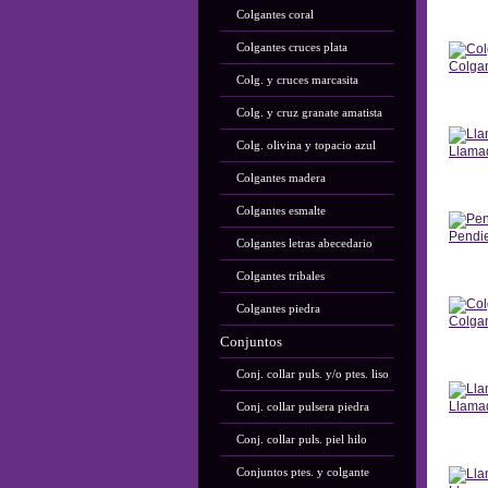
Colgantes coral
Ant
Colgantes cruces plata
Colga
Colg. y cruces marcasita
Ant
Colg. y cruz granate amatista
Colg. olivina y topacio azul
Llama
Colgantes madera
Ant
Colgantes esmalte
Pendi
Colgantes letras abecedario
Ant
Colgantes tribales
Colgantes piedra
Colga
Conjuntos
Ant
Conj. collar puls. y/o ptes. liso
Llama
Conj. collar pulsera piedra
Conj. collar puls. piel hilo
Ant
Conjuntos ptes. y colgante