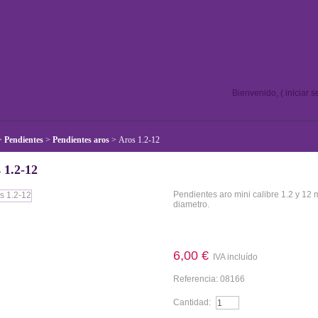
Bienvenido, (
iniciar 
>
Pendientes
>
Pendientes aros
>
Aros 1.2-12
 1.2-12
Pendientes aro mini calibre 1.2 y 12
diametro.
Más detalles
6,00 €
IVA incluído
Referencia:
08166
Cantidad: