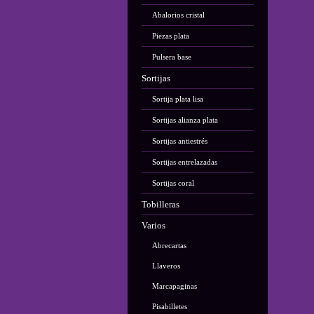
Abalorios cristal
Piezas plata
Pulsera base
Sortijas
Sortija plata lisa
Sortijas alianza plata
Sortijas antiestrés
Sortijas entrelazadas
Sortijas coral
Tobilleras
Varios
Abrecartas
Llaveros
Marcapaginas
Pisabilletes