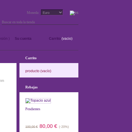
Moneda:
Ir
sesión
)
Su cuenta
Carrito
(vacio)
Carrito
producto
(vacío)
 mm
Rebajas
Pendientes
80,00 €
100,00 €
(-20%)