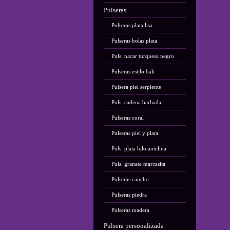
Pulseras
Pulseras plata lisa
Pulseras bolas plata
Puls. nacar turquesa negro
Pulseras estilo bali
Pulsera piel serpiente
Puls. cadena barbada
Pulseras coral
Pulseras piel y plata
Puls. plata hilo antelina
Puls. granate marcasita
Pulseras caucho
Pulseras piedra
Pulseras madera
Pulsera personalizada