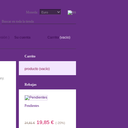
Moneda:
Ir
sesión
)
Su cuenta
Carrito
(vacio)
Carrito
producto
(vacío)
ey.
Rebajas
Pendientes
19,85 €
24,81 €
(-20%)