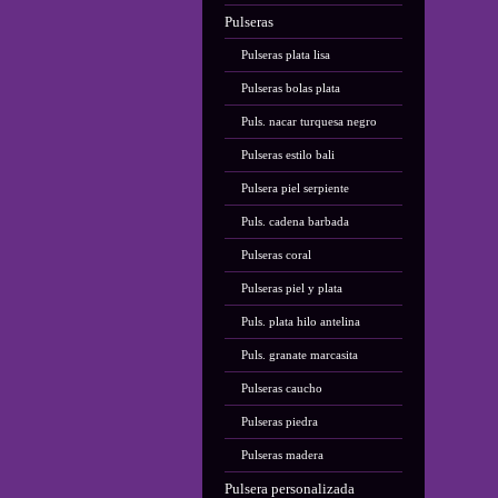
Pulseras
Pulseras plata lisa
Pulseras bolas plata
Puls. nacar turquesa negro
Pulseras estilo bali
Pulsera piel serpiente
Puls. cadena barbada
Pulseras coral
Pulseras piel y plata
Puls. plata hilo antelina
Puls. granate marcasita
Pulseras caucho
Pulseras piedra
Pulseras madera
Pulsera personalizada