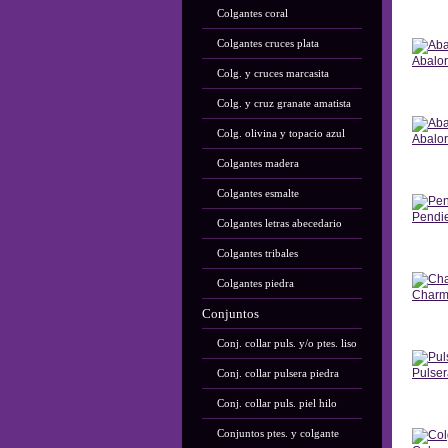
Colgantes coral
Ant
Colgantes cruces plata
Abalor
Colg. y cruces marcasita
Ant
Colg. y cruz granate amatista
Colg. olivina y topacio azul
Abalor
Colgantes madera
Ant
Colgantes esmalte
Pendi
Colgantes letras abecedario
Ant
Colgantes tribales
Colgantes piedra
Charm
Conjuntos
Ant
Conj. collar puls. y/o ptes. liso
Pulser
Conj. collar pulsera piedra
Conj. collar puls. piel hilo
Ant
Conjuntos ptes. y colgante