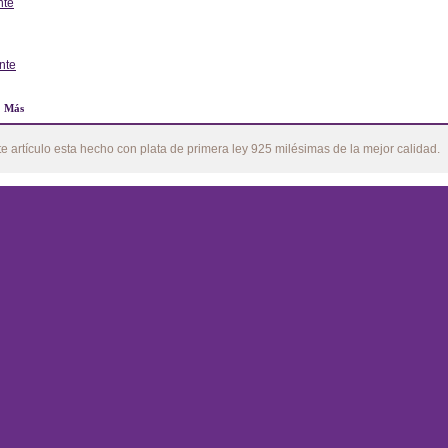
nte
erior
nte
Más
te artículo esta hecho con plata de primera ley 925 milésimas de la mejor calidad.