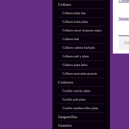
Colga
Collares
Ant
Collares plata lisa
Siguie
Collares bolas plata
Collares nacar turquesa negro
Collares bali
Es
Collares cadena barbada
Collares piel y plata
Collares plata hilos
Collares marcasita granate
Cordones
Cordón caucho plata
Cordón piel plata
Cordón antelina hilos plata
Gargantillas
Gemelos