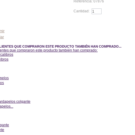
Referencia:
07876
Cantidad:
Añadir al carrito
mir
iar
LIENTES QUE COMPRARON ESTE PRODUCTO TAMBIÉN HAN COMPRADO...
ientes que compraron este producto también han comprado:
ibros
erior
os
erior
pelos...
erior
nte