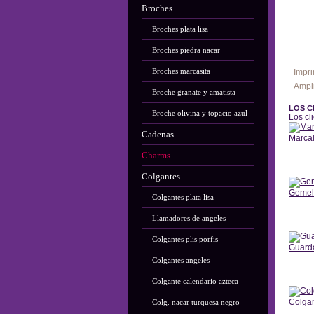
Broches
Broches plata lisa
Broches piedra nacar
Broches marcasita
Impri
Ampl
Broche granate y amatista
LOS C
Broche olivina y topacio azul
Los cl
Cadenas
Marcal
Charms
Ant
Colgantes
Gemel
Colgantes plata lisa
Ant
Llamadores de angeles
Colgantes plis porfis
Guarda
Colgantes angeles
Ant
Colgante calendario azteca
Colga
Colg. nacar turquesa negro