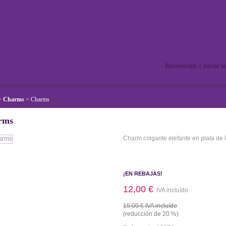
Bienvenido, (
iniciar 
>
Charms
>
Charms
rms
Charm colgante elefante en plata de l
Más detalles
¡EN REBAJAS!
12,00 €
IVA incluído
15,00 €
IVA incluído
(reducción de
20
%)