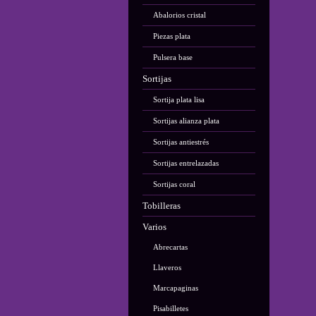
Abalorios cristal
Piezas plata
Pulsera base
Sortijas
Sortija plata lisa
Sortijas alianza plata
Sortijas antiestrés
Sortijas entrelazadas
Sortijas coral
Tobilleras
Varios
Abrecartas
Llaveros
Marcapaginas
Pisabilletes