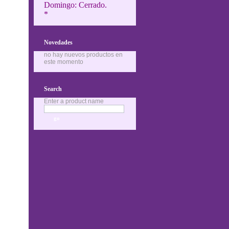
Domingo: Cerrado.
*
Novedades
no hay nuevos productos en
este momento
Search
Enter a product name