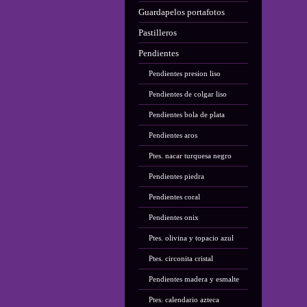
Guardapelos portafotos
Pastilleros
Pendientes
Pendientes presion liso
Pendientes de colgar liso
Pendientes bola de plata
Pendientes aros
Ptes. nacar turquesa negro
Pendientes piedra
Pendientes coral
Pendientes onix
Ptes. olivina y topacio azul
Ptes. circonita cristal
Pendientes madera y esmalte
Ptes. calendario azteca