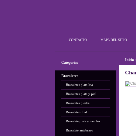
Plata Outlet
CONTACTO
MAPA DEL SITIO
Inicio
Categorías
Cha
Brazaletes
Brazaletes plata lisa
Brazaletes plata y piel
Brazaletes piedra
Brazalete tribal
Brazalete plata y caucho
Brazalete antebrazo