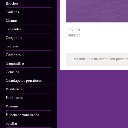
Broches
Cadenas
Charms
Colgantes
Imprimir
Ampliar
Conjuntos
Collares
Más
Cordones
Este artículo esta hecho con plata d
Gargantillas
Gemelos
Guardapelos portafotos
Pastilleros
Pendientes
Pulseras
Pulsera personalizada
Sortijas