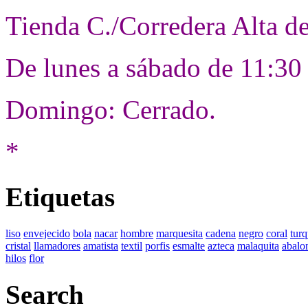
Tienda C./Corredera Alta d
De lunes a sábado de 11:30
Domingo: Cerrado.
*
Etiquetas
liso
envejecido
bola
nacar
hombre
marquesita
cadena
negro
coral
tur
cristal
llamadores
amatista
textil
porfis
esmalte
azteca
malaquita
abalo
hilos
flor
Search