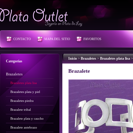
Plata Outlet
CONTACTO
MAPA DEL SITIO
FAVORITOS
Inicio
>
Brazaletes
>
Brazaletes plata lisa
>
Categorías
Brazalete
Brazaletes
Brazaletes plata lisa
Brazaletes plata y piel
Brazaletes piedra
Brazalete tribal
Brazalete plata y caucho
Brazalete antebrazo