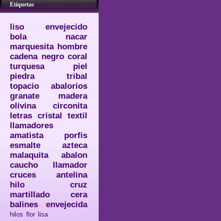
Etiquetas
liso
envejecido
bola
nacar
marquesita
hombre
cadena
negro
coral
turquesa
piel
piedra
tribal
topacio
abalorios
granate
madera
olivina
circonita
letras
cristal
textil
llamadores
amatista
porfis
esmalte
azteca
malaquita
abalon
caucho
llamador
cruces
antelina
hilo
cruz
martillado
cera
balines
envejecida
hilos
flor
lisa