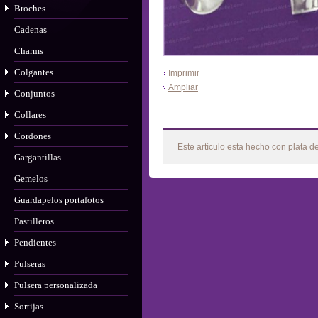
Broches
Cadenas
Charms
Colgantes
Imprimir
Ampliar
Conjuntos
Collares
Más
Cordones
Este artículo esta hecho con plata d
Gargantillas
Gemelos
Guardapelos portafotos
Pastilleros
Pendientes
Pulseras
Pulsera personalizada
Sortijas