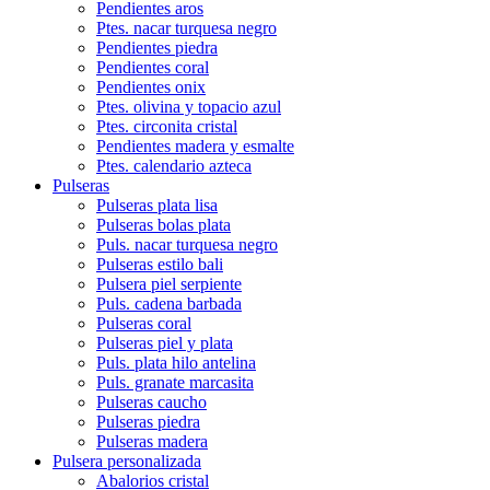
Pendientes aros
Ptes. nacar turquesa negro
Pendientes piedra
Pendientes coral
Pendientes onix
Ptes. olivina y topacio azul
Ptes. circonita cristal
Pendientes madera y esmalte
Ptes. calendario azteca
Pulseras
Pulseras plata lisa
Pulseras bolas plata
Puls. nacar turquesa negro
Pulseras estilo bali
Pulsera piel serpiente
Puls. cadena barbada
Pulseras coral
Pulseras piel y plata
Puls. plata hilo antelina
Puls. granate marcasita
Pulseras caucho
Pulseras piedra
Pulseras madera
Pulsera personalizada
Abalorios cristal