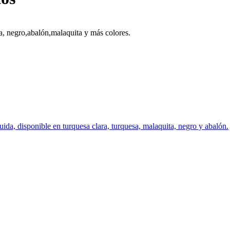
sa, negro,abalón,malaquita y más colores.
ida, disponible en turquesa clara, turquesa, malaquita, negro y abalón.