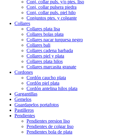
Conj. collar puls. y/o ptes. liso
Conj. collar pulsera piedra
Conj. collar puls. piel hilo
Conjuntos ptes. y colgante
Collares
Collares plata lisa
Collares bolas plata
Collares nacar turquesa negro
Collares bali
Collares cadena barbada
Collares piel y plata
Collares plata hilos
Collares marcasita granate
Cordones
Cordón caucho plata
Cordón piel plata
Cordón antelina hilos plata
Gargantillas
Gemelos
Guardapelos portafotos
Pastilleros
Pendientes
Pendientes presion liso
Pendientes de colgar liso
Pendientes bola de plata