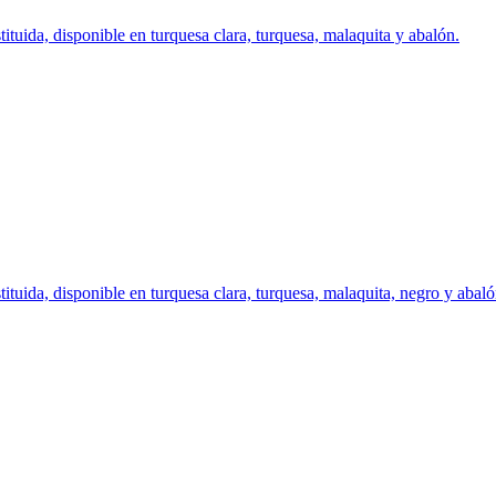
tuida, disponible en turquesa clara, turquesa, malaquita y abalón.
tuida, disponible en turquesa clara, turquesa, malaquita, negro y abaló