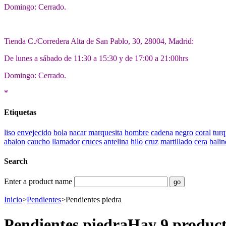
Domingo: Cerrado.
Tienda C./Corredera Alta de San Pablo, 30, 28004, Madrid:
De lunes a sábado de 11:30 a 15:30 y de 17:00 a 21:00hrs
Domingo: Cerrado.
*
Etiquetas
liso
envejecido
bola
nacar
marquesita
hombre
cadena
negro
coral
tur
abalon
caucho
llamador
cruces
antelina
hilo
cruz
martillado
cera
balin
Search
Enter a product name
Inicio
>
Pendientes
>
Pendientes piedra
Pendientes piedra
Hay 9 product