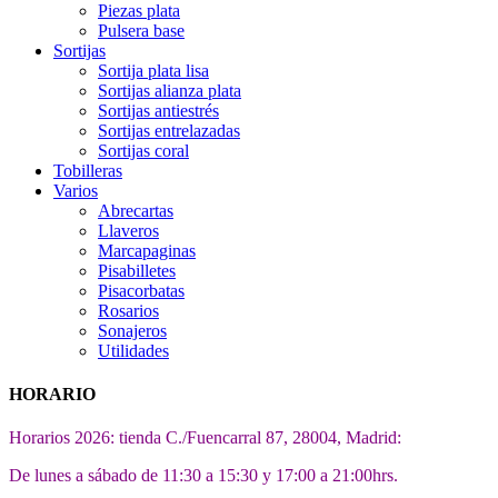
Piezas plata
Pulsera base
Sortijas
Sortija plata lisa
Sortijas alianza plata
Sortijas antiestrés
Sortijas entrelazadas
Sortijas coral
Tobilleras
Varios
Abrecartas
Llaveros
Marcapaginas
Pisabilletes
Pisacorbatas
Rosarios
Sonajeros
Utilidades
HORARIO
Horarios 2026: tienda C./Fuencarral 87, 28004, Madrid:
De lunes a sábado de 11:30 a 15:30 y 17:00 a 21:00hrs.