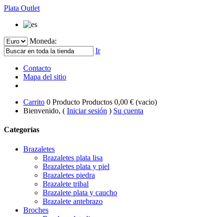
Plata Outlet
Moneda:
Ir
Contacto
Mapa del sitio
Carrito
0
Producto
Productos
0,00 €
(vacio)
Bienvenido, (
Iniciar sesión
)
Su cuenta
Categorías
Brazaletes
Brazaletes plata lisa
Brazaletes plata y piel
Brazaletes piedra
Brazalete tribal
Brazalete plata y caucho
Brazalete antebrazo
Broches