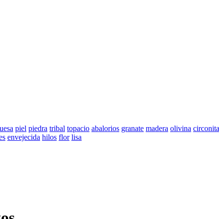
quesa
piel
piedra
tribal
topacio
abalorios
granate
madera
olivina
circonit
es
envejecida
hilos
flor
lisa
os