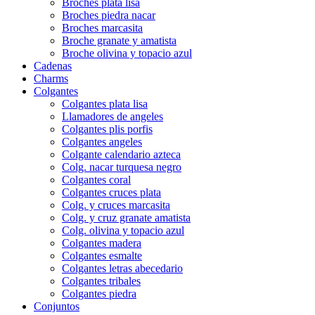
Broches plata lisa
Broches piedra nacar
Broches marcasita
Broche granate y amatista
Broche olivina y topacio azul
Cadenas
Charms
Colgantes
Colgantes plata lisa
Llamadores de angeles
Colgantes plis porfis
Colgantes angeles
Colgante calendario azteca
Colg. nacar turquesa negro
Colgantes coral
Colgantes cruces plata
Colg. y cruces marcasita
Colg. y cruz granate amatista
Colg. olivina y topacio azul
Colgantes madera
Colgantes esmalte
Colgantes letras abecedario
Colgantes tribales
Colgantes piedra
Conjuntos