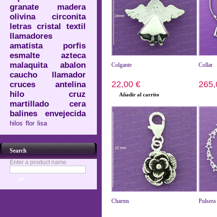
granate
madera
olivina
circonita
letras
cristal
textil
llamadores
amatista
porfis
esmalte
azteca
malaquita
abalon
Colgante
Collar
caucho
llamador
22,00 €
265,
cruces
antelina
hilo
cruz
Añadir al carrito
Añad
martillado
cera
balines
envejecida
hilos
flor
lisa
Search
Enter a product name
Charms
Pulsera