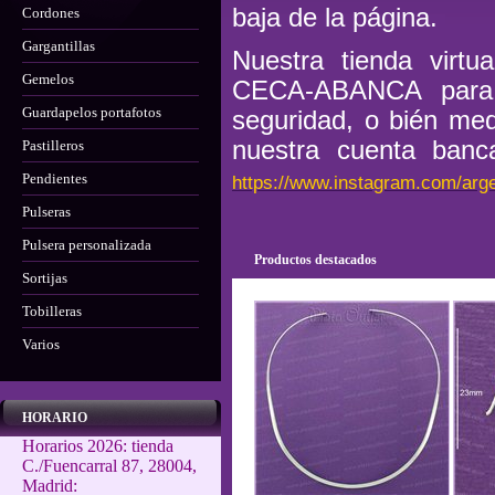
baja de la página.
Cordones
Gargantillas
Nuestra tienda virt
Gemelos
CECA-ABANCA para r
Guardapelos portafotos
seguridad, o bién med
nuestra cuenta banc
Pastilleros
Pendientes
https://www.instagram.com/arge
Pulseras
Pulsera personalizada
Productos destacados
Sortijas
Tobilleras
Varios
HORARIO
Horarios 2026: tienda
C./Fuencarral 87, 28004,
Madrid: