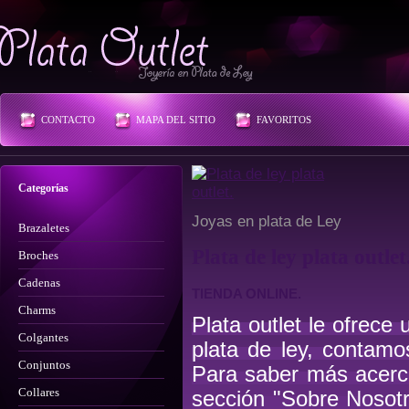
Plata Outlet
CONTACTO
MAPA DEL SITIO
FAVORITOS
Categorías
Joyas en plata de Ley
Brazaletes
Plata de ley plata outlet
Broches
Cadenas
TIENDA ONLINE.
Charms
Plata outlet le ofrece
Colgantes
plata de ley, contamo
Conjuntos
Para saber más acerca
Collares
sección "Sobre Nosotr