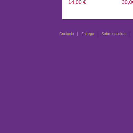
14,00 €
30,0
Añadir al carrito
Añad
Contacto
Entrega
Sobre nosotros