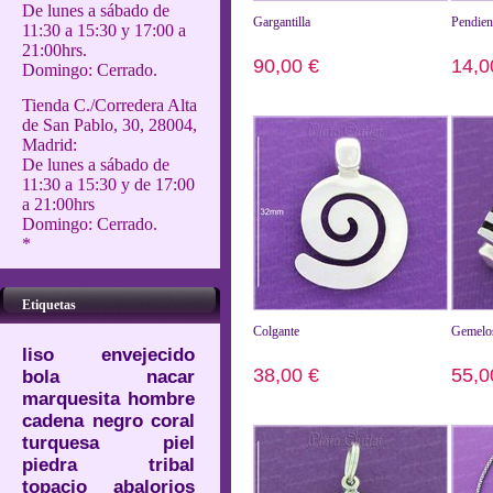
De lunes a sábado de
Gargantilla
Pendien
11:30 a 15:30 y 17:00 a
21:00hrs.
90,00 €
14,0
Domingo: Cerrado.
Tienda C./Corredera Alta
Añadir al carrito
Añad
de San Pablo, 30, 28004,
Madrid:
De lunes a sábado de
11:30 a 15:30 y de 17:00
a 21:00hrs
Domingo: Cerrado.
*
Etiquetas
Colgante
Gemelo
liso
envejecido
38,00 €
55,0
bola
nacar
marquesita
hombre
Añadir al carrito
Añad
cadena
negro
coral
turquesa
piel
piedra
tribal
topacio
abalorios